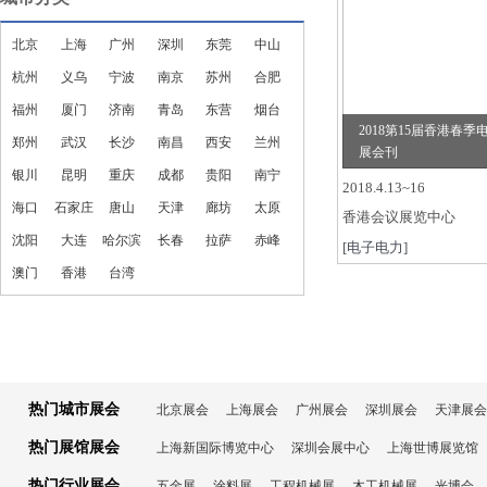
北京
上海
广州
深圳
东莞
中山
杭州
义乌
宁波
南京
苏州
合肥
福州
厦门
济南
青岛
东营
烟台
2018第15届香港春季
郑州
武汉
长沙
南昌
西安
兰州
展会刊
银川
昆明
重庆
成都
贵阳
南宁
2018.4.13~16
海口
石家庄
唐山
天津
廊坊
太原
香港会议展览中心
沈阳
大连
哈尔滨
长春
拉萨
赤峰
[电子电力]
澳门
香港
台湾
热门城市展会
北京展会
上海展会
广州展会
深圳展会
天津展会
热门展馆展会
上海新国际博览中心
深圳会展中心
上海世博展览馆
热门行业展会
五金展
涂料展
工程机械展
木工机械展
光博会