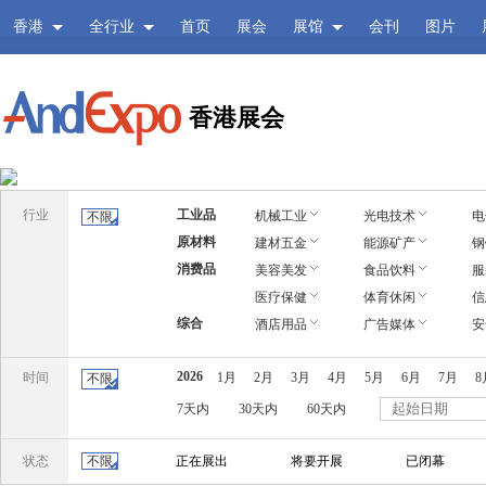
香港
全行业
首页
展会
展馆
会刊
图片
香港展会
行业
工业品
机械工业
光电技术
电
不限
原材料
建材五金
能源矿产
钢
消费品
美容美发
食品饮料
服
医疗保健
体育休闲
信
综合
酒店用品
广告媒体
安
2026
时间
1月
2月
3月
4月
5月
6月
7月
8
不限
7天内
30天内
60天内
状态
不限
正在展出
将要开展
已闭幕