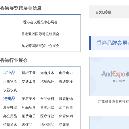
香港展览馆展会信息
香港展会
香港会议展览中心展会
香港亚洲国际博览馆展会
香港品牌参展
九龙湾国际展贸中心展会
香港行业展会
工业品
机械工业
光电技术
电子电力
运输物流
交通工具
汽摩配件
暖通制冷
仪器仪表
消费品
美容美发
食品饮料
服装配饰
江苏成业农业科技有
皮革鞋业
礼品玩具
音响乐器
房产家居
办公用品
消费电子
医疗保健
体育休闲
信息通讯
奢侈品
纸业制品
孕婴童